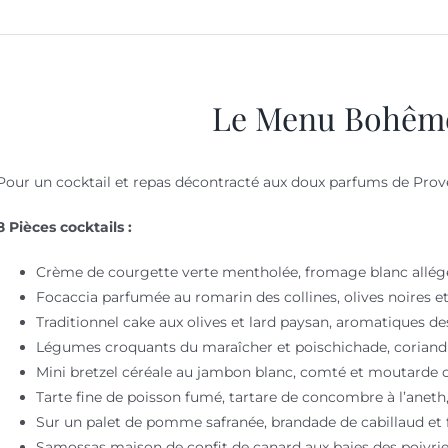
Le Menu Bohêm
Pour un cocktail et repas décontracté aux doux parfums de Pro
8 Pièces cocktails :
Crème de courgette verte mentholée, fromage blanc allégé e
Focaccia parfumée au romarin des collines, olives noires e
Traditionnel cake aux olives et lard paysan, aromatiques des
Légumes croquants du maraîcher et poischichade, coriandr
Mini bretzel céréale au jambon blanc, comté et moutarde
Tarte fine de poisson fumé, tartare de concombre à l’aneth,
Sur un palet de pomme safranée, brandade de cabillaud et fe
Samossas maison de confit de canard aux baies des poivriers