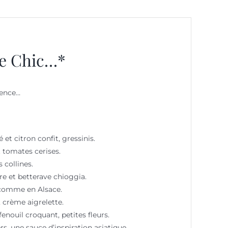
e Chic…*
vence…
t citron confit, gressinis.
t tomates cerises.
 collines.
e et betterave chioggia.
 comme en Alsace.
 crème aigrelette.
nouil croquant, petites fleurs.
, une sauce d’inspiration asiatique.