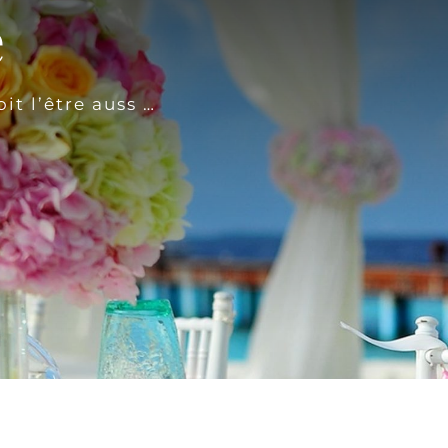
e
t l’être auss …